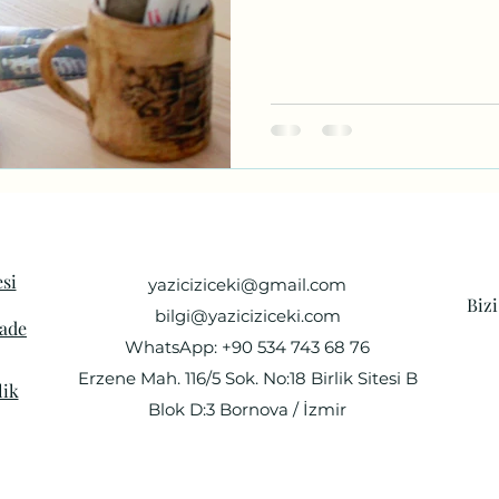
si
yaziciziceki@gmail.com
Biz
bilgi@yaziciziceki.com
İade
WhatsApp: +90 534 743 68 76
Erzene Mah. 116/5 Sok. No:18 Birlik Sitesi B
lik
Blok D:3 Bornova / İzmir