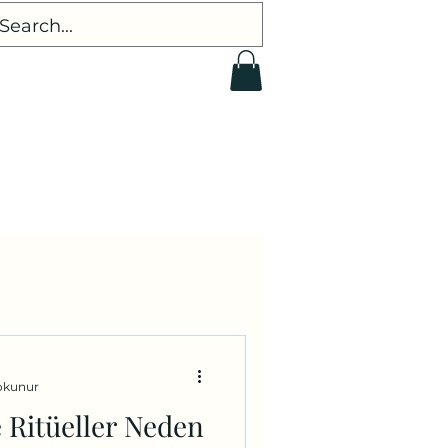
.
okunur
 Ritüeller Neden