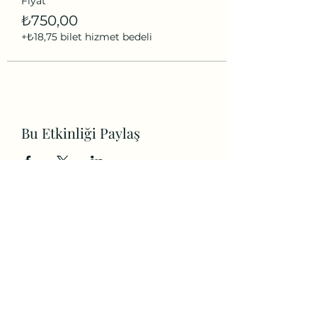
Fiyat
₺750,00
+₺18,75 bilet hizmet bedeli
Bu Etkinliği Paylaş
Hizmet
Sözleşmesi
Teslimat, İptal ve İade
Koşulları
Gizlilik ve Güvenlik
Politikası