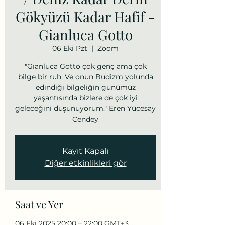
Gökyüzü Kadar Hafif -
Gianluca Gotto
06 Eki Pzt
  |  
Zoom
"Gianluca Gotto çok genç ama çok
bilge bir ruh. Ve onun Budizm yolunda
edindiği bilgeliğin günümüz
yaşantısında bizlere de çok iyi
geleceğini düşünüyorum." Eren Yücesay
Cendey
Kayıt Kapalı
Diğer etkinlikleri gör
Saat ve Yer
06 Eki 2025 20:00 – 22:00 GMT+3