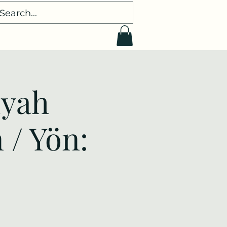
iyah
 / Yön: