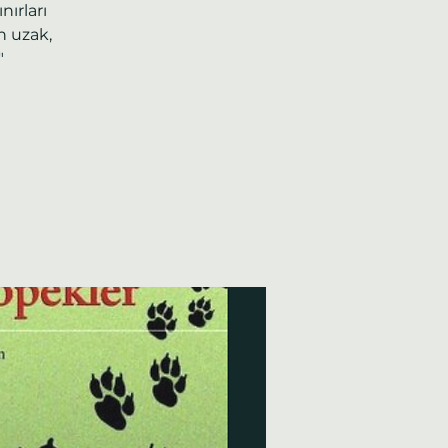
nırları
n uzak,
"