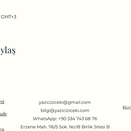
0 GMT+3
ylaş
si
yaziciziceki@gmail.com
Biz
bilgi@yaziciziceki.com
İade
WhatsApp: +90 534 743 68 76
Erzene Mah. 116/5 Sok. No:18 Birlik Sitesi B
lik