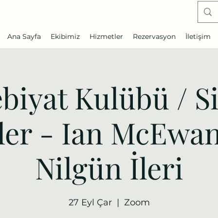
Ana Sayfa
Ekibimiz
Hizmetler
Rezervasyon
İletişim
biyat Kulübü / S
er - Ian McEwan
Nilgün İleri
27 Eyl Çar
  |  
Zoom