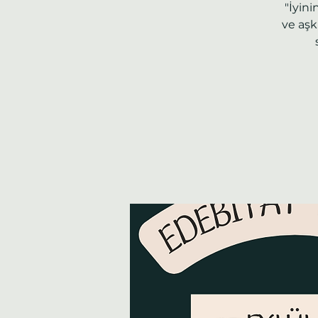
"İyini
ve aşk